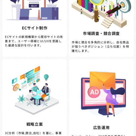
自社EC運用の支援領域
ECサイト制作
市場調査・競
ECサイトの新規構築から既存サイトの改
善まで、ユーザー導線とUI/UXを意識し
市場と競合を多角的に分
た最適な設計を行います。
が狙うべきポジション（
確化します。