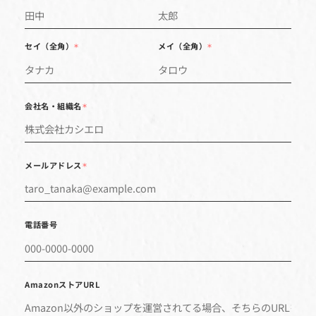
*は
姓
名
＊
＊
セイ（全角）
メイ（全角）
＊
＊
会社名・組織名
＊
メールアドレス
＊