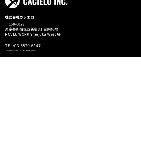
SERVICE
事業内容
EC運用支援
自社EC運用支援
Amazon運用支援
楽天市場運用支援
Yahoo! 運用支援
制作支援
クリエイティブ制作支援
SNS運用支援
WORKS
実績紹介
RECRUIT
採用情報
COMPANY
会社情報
BLOG
有益情報