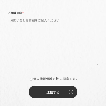
未出店（予定なし）
EC事業に取り組んでいない
年間のEC売上高
＊
月間のEC広告予算
＊
ご相談内容
＊