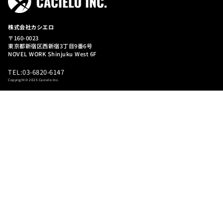
SERVICE
事業内容
EC運用支援
自社EC運用支援
Amazon運用支援
楽天市場運用支援
Yahoo! 運用支援
制作支援
クリエイティブ制作支援
SNS運用支援
WORKS
実績紹介
RECRUIT
採用情報
COMPANY
会社情報
BLOG
有益情報