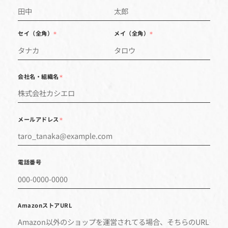
*は
姓
名
＊
＊
セイ（全角）
メイ（全角）
＊
＊
会社名・組織名
＊
メールアドレス
＊