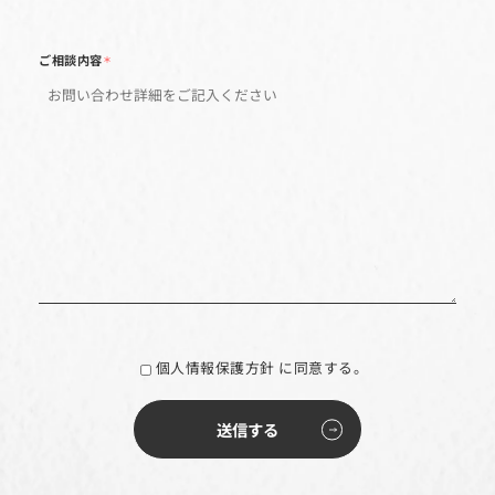
未出店（予定なし）
EC事業に取り組んでいない
年間のEC売上高
＊
月間のEC広告予算
＊
ご相談内容
＊